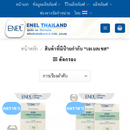
Skip
หน้าแรก
ข้อมูลผลิตภัณฑ์
รีวิวผลิตภัณฑ์
ผลิตภัณฑ์
to
ช่องทางจัดจำหน่าย
ไทย
content
หน้าหลัก
/
สินค้าที่มีป้ายกำกับ “เอเนลเชส”
คัดกรอง
ลดราคา!
ลดราคา!