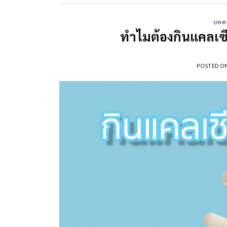
บทค
ทำไมต้องกินแคลเซี
POSTED O