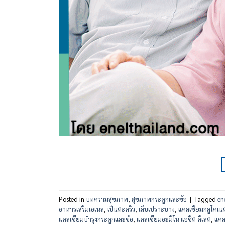
Posted in
บทความสุขภาพ
,
สุขภาพกระดูกและข้อ
|
Tagged
ene
อาหารเสริมเอเนล
,
เป็นตะคริว
,
เล็บเปราะบาง
,
แคลเซียมกลูโคเน
แคลเซียมบำรุงกระดูกและข้อ
,
แคลเซียมอะมิโน แอซิต คีเลต
,
แคล