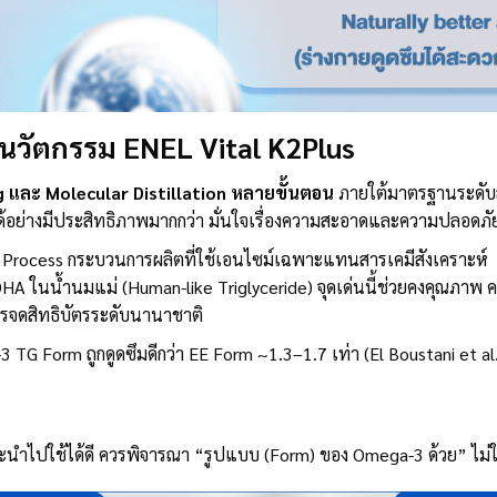
นวัตกรรม ENEL Vital K
2Plus
g และ Molecular Distillation หลายขั้นตอน
ภายใต้มาตรฐานระดับสู
ก ได้อย่างมีประสิทธิภาพมากกว่า มั่นใจเรื่องความสะอาดและความปลอดภั
c Process กระบวนการผลิตที่ใช้เอนไซม์เฉพาะแทนสารเคมีสังเคราะห์ 
ยง DHA ในน้ำนมแม่ (Human-like Triglyceride) จุดเด่นนี้ช่วยคงคุณภา
ารจดสิทธิบัตรระดับนานาชาติ
3 TG Form ถูกดูดซึมดีกว่า EE Form ~1.3–1.7 เท่า (El Boustani et al
ะนำไปใช้ได้ดี ควรพิจารณา “รูปแบบ (Form) ของ Omega-3 ด้วย” ไม่ใช