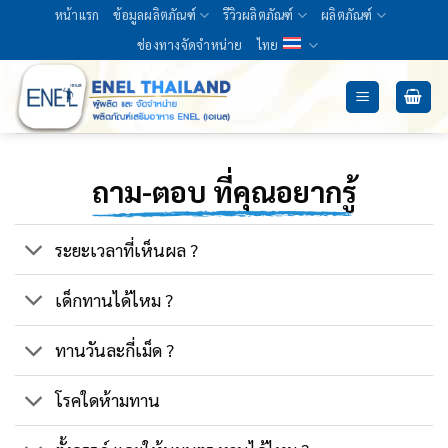
Skip
หน้าแรก
ข้อมูลผลิตภัณฑ์
รีวิวผลิตภัณฑ์
ผลิตภัณฑ์
to
ช่องทางจัดจำหน่าย
ไทย
content
ถาม-ตอบ ที่คุณอยากรู้
ระยะเวลาที่เห็นผล ?
เด็กทานได้ไหม ?
ทานวันละกี่เม็ด ?
โรคใดห้ามทาน