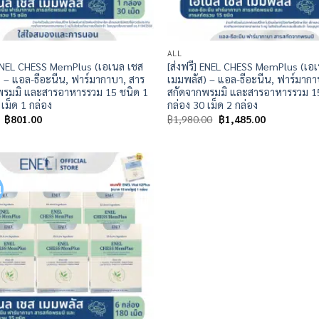
ALL
 ENEL CHESS MemPlus (เอเนล เชส
[ส่งฟรี] ENEL CHESS MemPlus (เอ
 – แอล-ธีอะนีน, ฟาร์มากาบา, สาร
เมมพลัส) – แอล-ธีอะนีน, ฟาร์มากา
พรมมิ และสารอาหารรวม 15 ชนิด 1
สกัดจากพรมมิ และสารอาหารรวม 15
 เม็ด 1 กล่อง
กล่อง 30 เม็ด 2 กล่อง
Original
Current
Original
Current
฿
801.00
฿
1,980.00
฿
1,485.00
price
price
price
price
was:
is:
was:
is:
฿990.00.
฿801.00.
฿1,980.00.
฿1,485.00.
!