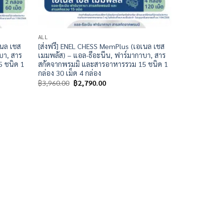
ALL
เนล เชส
[ส่งฟรี] ENEL CHESS MemPlus (เอเนล เชส
บา, สาร
เมมพลัส) – แอล-ธีอะนีน, ฟาร์มากาบา, สาร
 ชนิด 1
สกัดจากพรมมิ และสารอาหารรวม 15 ชนิด 1
กล่อง 30 เม็ด 4 กล่อง
Original
Current
฿
3,960.00
฿
2,790.00
price
price
was:
is:
฿3,960.00.
฿2,790.00.