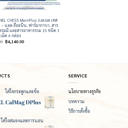
 ENEL CHESS MemPlus (เอเนล เชส
 – แอล-ธีอะนีน, ฟาร์มากาบา, สาร
พรมมิ และสารอาหารรวม 15 ชนิด 1
 เม็ด 6 กล่อง
Original
Current
00
฿
4,140.00
price
price
was:
is:
฿5,940.00.
฿4,140.00.
UCTS
SERVICE
ใส่ใจกระดูกและข้อ
นโยบายทางธุรกิจ
บทความ
วิธีการสั่งซื้อ
ใส่ใจสมองและการนอน