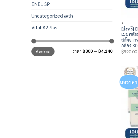
ENEL SP
Uncategorized @th
ALL
Vital K2Plus
[ส่งฟรี]
เมมพลัส)
สกัดจาก
กล่อง 30
ราคา
ราคา
ราคา
฿800
—
฿4,140
฿
990.00
คัดกรอง
ต่ำ
สูงสุด
สุด
ลดราคา