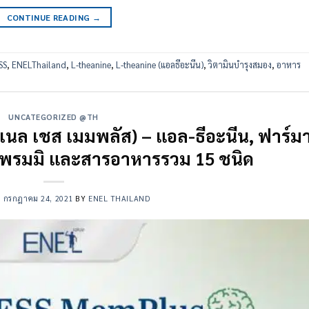
CONTINUE READING
→
SS
,
ENELThailand
,
L-theanine
,
L-theanine (แอลธีอะนีน)
,
วิตามินบำรุงสมอง
,
อาหาร
UNCATEGORIZED @TH
นล เชส เมมพลัส) – แอล-ธีอะนีน, ฟาร์ม
พรมมิ และสารอาหารรวม 15 ชนิด
N
กรกฎาคม 24, 2021
BY
ENEL THAILAND