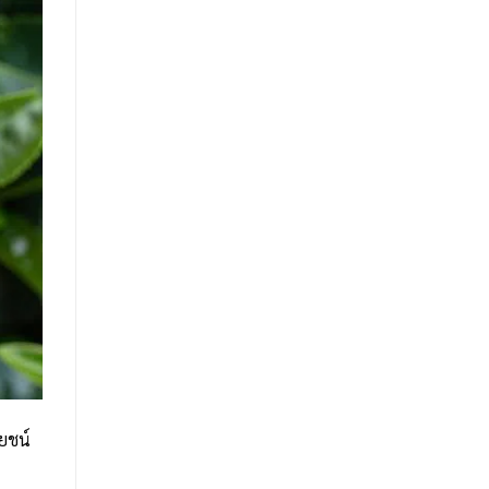
โยชน์