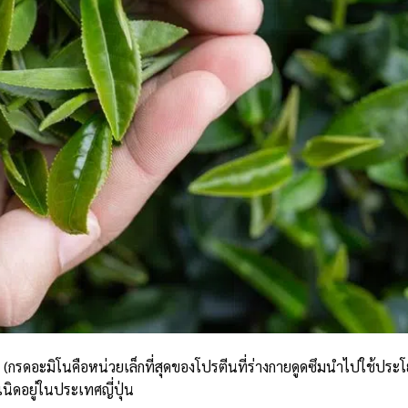
 (กรดอะมิโนคือหน่วยเล็กที่สุดของโปรตีนที่ร่างกายดูดซึมนำไปใช้ประ
นิดอยู่ในประเทศญี่ปุ่น