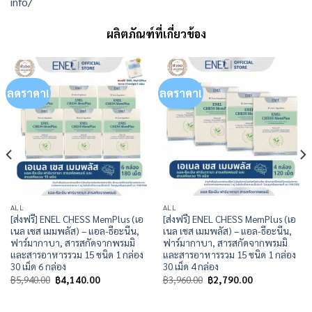
info/
ผลิตภัณฑ์ที่เกี่ยวข้อง
ลดราคา!
ลดราคา!
ALL
ALL
[ส่งฟรี] ENEL CHESS MemPlus (เอ
[ส่งฟรี] ENEL CHESS MemPlus (เอ
เนล เชส เมมพลัส) – แอล-ธีอะนีน,
เนล เชส เมมพลัส) – แอล-ธีอะนีน,
ฟาร์มากาบา, สารสกัดจากพรมมิ
ฟาร์มากาบา, สารสกัดจากพรมมิ
และสารอาหารรวม 15 ชนิด 1 กล่อง
และสารอาหารรวม 15 ชนิด 1 กล่อง
30 เม็ด 6 กล่อง
30 เม็ด 4 กล่อง
Original
Current
Original
Current
฿
5,940.00
฿
4,140.00
฿
3,960.00
฿
2,790.00
price
price
price
price
was:
is:
was:
is:
฿5,940.00.
฿4,140.00.
฿3,960.00.
฿2,790.00.