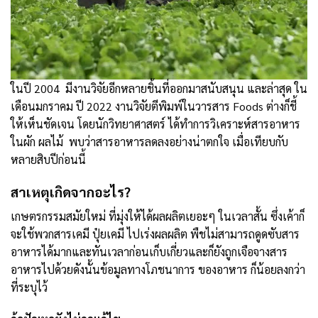
ในปี 2004 มีงานวิจัยอีกหลายชิ้นที่ออกมาสนับสนุน และล่าสุด ใน
เดือนมกราคม ปี 2022 งานวิจัยตีพิมพ์ในวารสาร Foods ต่างก็ชี้
ให้เห็นชัดเจน โดยนักวิทยาศาสตร์ ได้ทำการวิเคราะห์สารอาหาร
ในผัก ผลไม้ พบว่าสารอาหารลดลงอย่างน่าตกใจ เมื่อเทียบกับ
หลายสิบปีก่อนนี้
สาเหตุเกิดจากอะไร?
เกษตรกรรมสมัยใหม่ ที่มุ่งให้ได้ผลผลิตเยอะๆ ในเวลาสั้น ซึ่งเค้าก็
จะใช้พวกสารเคมี ปุ๋ยเคมี ไปเร่งผลผลิต พืชไม่สามารถดูดซับสาร
อาหารได้มากและทันเวลาก่อนเก็บเกี่ยวและก็ยังถูกเจือจางสาร
อาหารไปด้วยดังนั้นข้อมูลทางโภชนาการ ของอาหาร ก็น้อยลงกว่า
ที่ระบุไว้