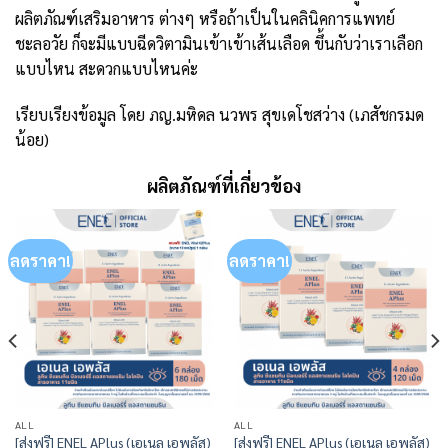
ผลิตภัณฑ์เสริมอาหาร ต่างๆ หรือถ้าเป็นในคลินิคการแพทย์
ชะลอวัย ก็จะมีแบบฉีดวิตามินเข้าเข้าเส้นเลือด ขึ้นกับว่าเราเลือก
แบบไหน สะดวกแบบไหนค่ะ
เรียบเรียงข้อมูล โดย ภญ.มหิดล นวพร สุขเดโชสว่าง (เภสัชกรมด
น้อย)
ผลิตภัณฑ์ที่เกี่ยวข้อง
ลดราคา!
ลดราคา!
ALL
ALL
[ส่งฟรี] ENEL APlus (เอเนล เอพลัส)
[ส่งฟรี] ENEL APlus (เอเนล เอพลัส)