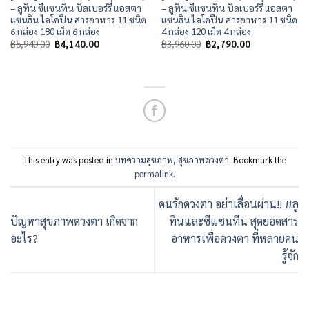
– ลูทีน ซีแซนทีน บิลเบอร์รี่ แอสตา
– ลูทีน ซีแซนทีน บิลเบอร์รี่ แอสตา
แซนธิน ไลโคปีน สารอาหาร 11 ชนิด
แซนธิน ไลโคปีน สารอาหาร 11 ชนิด
6 กล่อง 180 เม็ด 6 กล่อง
4 กล่อง 120 เม็ด 4 กล่อง
Original
Current
Original
Current
฿
5,940.00
฿
4,140.00
฿
3,960.00
฿
2,790.00
price
price
price
price
was:
is:
was:
is:
฿5,940.00.
฿4,140.00.
฿3,960.00.
฿2,790.00.
This entry was posted in
บทความสุขภาพ
,
สุขภาพดวงตา
. Bookmark the
permalink
.
คนรักดวงตา อย่าเลื่อนผ่าน!! #ลู
ปัญหาสุขภาพดวงตา เกิดจาก
ทีนและซีแซนทีน สุดยอดสาร
อะไร?
อาหารเพื่อดวงตา ที่หลายคน
รู้จัก